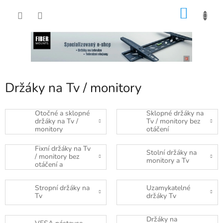
Přejít
NÁKU
na
obsah
KOŠÍK
Držáky na Tv / monitory
Otočné a sklopné
Sklopné držáky na
držáky na Tv /
Tv / monitory bez
monitory
otáčení
Fixní držáky na Tv
Stolní držáky na
/ monitory bez
monitory a Tv
otáčení a
naklápění
Stropní držáky na
Uzamykatelné
Tv
držáky Tv
Držáky na