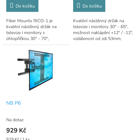
cena:
cena:
Do košíku
Do košíku
Fiber Mounts RICO-1 je
Kvalitní nástěnný držák na
kvalitní nástěnný držák na
televize i monitory 30" - 65",
televize i monitory s
možnost naklápění +12° / -12°,
úhlopříčkou 30" - 70",
vzdálenost od zdi 53mm,
vzdálenost od zdi 27mm,
instalační materiál, mini
zajištění obrazovky proti
vodováha, podpora VESA
vysazení, instalační plocha...
standardů 75x75...
NB P6
Na dotaz
929 Kč
Měrná
929 Kč / 1 ks