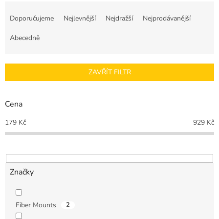
Ř
a
Doporučujeme
Nejlevnější
Nejdražší
Nejprodávanější
z
e
Abecedně
n
í
p
ZAVŘÍT FILTR
r
o
d
Cena
u
k
179
Kč
929
Kč
t
ů
Značky
Fiber Mounts
2