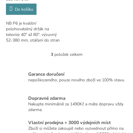
cena:
Do košíku
NB P6 je kvalitní
polohovatelný držák na
televize 40" až 80", výsuvný
52-380 mm, otáčení do stran
+60° / -60°, naklápění +3° / -5°,
VESA 200x200 až 600x400,
3
položek celkem
O
nosnost 45,5kg....
v
l
á
Garance doručení
d
nepoškozeného, pouze nového zboží ve 100% stavu.
a
c
í
Dopravné zdarma
p
Nakupte minimálně za 1490Kč a máte dopravu vždy
r
zdarma.
v
k
Vlastní prodejna + 3000 výdejních míst
y
Zboží si můžete zakoupit nebo vyzvednout přímo na
v