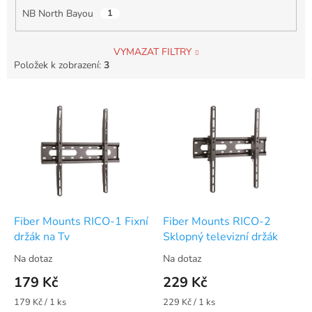
NB North Bayou
1
VYMAZAT FILTRY
Položek k zobrazení:
3
V
ý
p
i
s
p
r
o
d
Fiber Mounts RICO-1 Fixní
Fiber Mounts RICO-2
u
držák na Tv
Sklopný televizní držák
k
Na dotaz
Na dotaz
t
179 Kč
229 Kč
ů
Měrná
Měrná
179 Kč / 1 ks
229 Kč / 1 ks