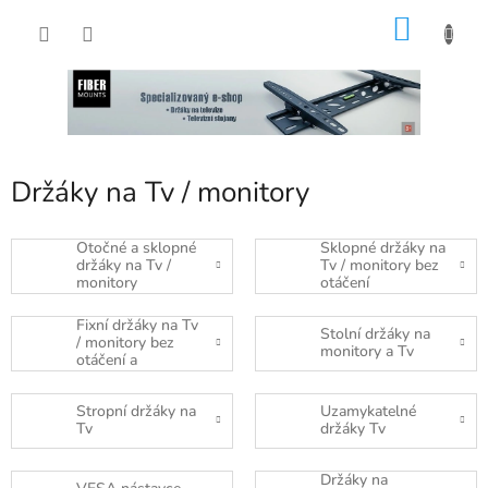
Přejít
NÁKU
na
obsah
KOŠÍK
Držáky na Tv / monitory
Otočné a sklopné
Sklopné držáky na
držáky na Tv /
Tv / monitory bez
monitory
otáčení
Fixní držáky na Tv
Stolní držáky na
/ monitory bez
monitory a Tv
otáčení a
naklápění
Stropní držáky na
Uzamykatelné
Tv
držáky Tv
Držáky na