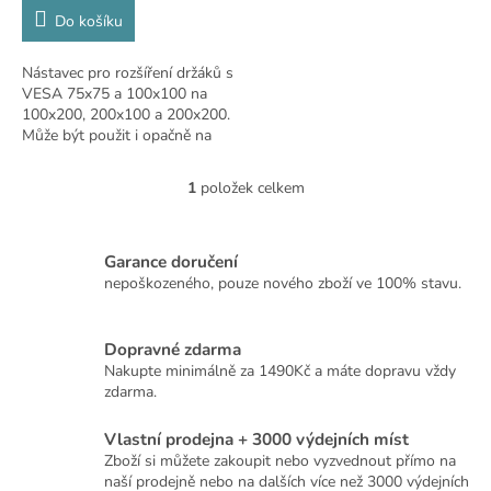
cena:
Do košíku
Nástavec pro rozšíření držáků s
VESA 75x75 a 100x100 na
100x200, 200x100 a 200x200.
Může být použit i opačně na
držáky s VESA 200x200 na
zmenšení. Snadná instalace,
1
položek celkem
O
nosnost 30kg
v
l
á
Garance doručení
d
nepoškozeného, pouze nového zboží ve 100% stavu.
a
c
í
Dopravné zdarma
p
Nakupte minimálně za 1490Kč a máte dopravu vždy
r
zdarma.
v
k
Vlastní prodejna + 3000 výdejních míst
y
Zboží si můžete zakoupit nebo vyzvednout přímo na
v
naší prodejně nebo na dalších více než 3000 výdejních
ý