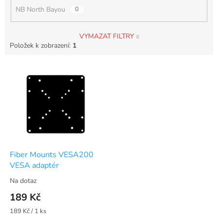
NB North Bayou
0
VYMAZAT FILTRY
Položek k zobrazení:
1
V
ý
p
i
s
p
r
o
d
Fiber Mounts VESA200
u
VESA adaptér
k
Na dotaz
t
189 Kč
ů
Měrná
189 Kč / 1 ks