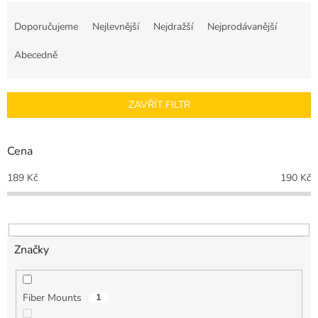
Ř
a
Doporučujeme
Nejlevnější
Nejdražší
Nejprodávanější
z
e
Abecedně
n
í
p
ZAVŘÍT FILTR
r
o
d
Cena
u
k
189
Kč
190
Kč
t
ů
Značky
Fiber Mounts
1