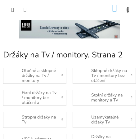
Přejít
NÁKU
na
obsah
KOŠÍK
Držáky na Tv / monitory
, Strana 2
Otočné a sklopné
Sklopné držáky na
držáky na Tv /
Tv / monitory bez
monitory
otáčení
Fixní držáky na Tv
Stolní držáky na
/ monitory bez
monitory a Tv
otáčení a
naklápění
Stropní držáky na
Uzamykatelné
Tv
držáky Tv
Držáky na