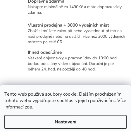
Dopravné zdarma
Nakupte minimálně za 1490Kč a máte dopravu vždy
zdarma.
Vlastní prodejna + 3000 výdejních míst
Zboží si můžete zakoupit nebo vyzvednout přímo na
naší prodejně nebo na dalších více než 3000 výdejních
místech po celé ČR
Ihned odesíláme
Veškeré objednávky v pracovní dny do 13:00 hod.
budou odeslány v den objednání. Doruční je pak
během 24. hod. nejpozději do 48 hod.
Z
á
p
Tento web používá soubory cookie. Dalším procházením
a
tohoto webu vyjadřujete souhlas s jejich používáním.. Více
t
informací
zde
.
í
Vytvořil Shoptet
Nastavení